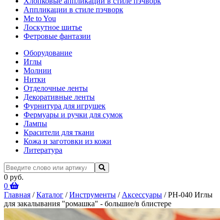
Хлопковые аппликации в стиле пэчворк
Аппликации в стиле пэчворк
Me to You
Лоскутное шитье
Фетровые фантазии
Оборудование
Иглы
Молнии
Нитки
Отделочные ленты
Декоративные ленты
Фурнитура для игрушек
Фермуары и ручки для сумок
Лампы
Красители для ткани
Кожа и заготовки из кожи
Литература
0 руб.
0
Главная
/
Каталог
/
Инструменты
/
Аксессуары
/ PH-040 Иглы
для закалывания "ромашка" - большие/в блистере