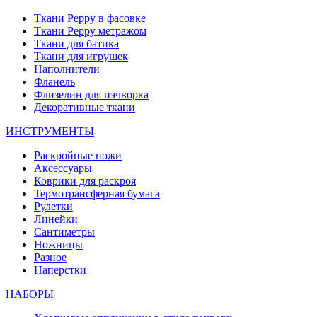
Ткани Peppy в фасовке
Ткани Peppy метражом
Ткани для батика
Ткани для игрушек
Наполнители
Фланель
Флизелин для пэчворка
Декоративные ткани
ИНСТРУМЕНТЫ
Раскройные ножи
Аксессуары
Коврики для раскроя
Термотрансферная бумага
Рулетки
Линейки
Сантиметры
Ножницы
Разное
Наперстки
НАБОРЫ