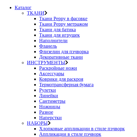
Каталог
ТКАНИ
Ткани Peppy в фасовке
Ткани Peppy метражом
Ткани для батика
Ткани для игрушек
Наполнители
Фланель
Флизелин для пэчворка
Декоративные ткани
ИНСТРУМЕНТЫ
Раскройные ножи
Аксессуары
Коврики для раскроя
Термотрансферная бумага
Рулетки
Линейки
Сантиметры
Ножницы
Разное
Наперстки
НАБОРЫ
Хлопковые аппликации в стиле пэчворк
Аппликации в стиле пэчворк