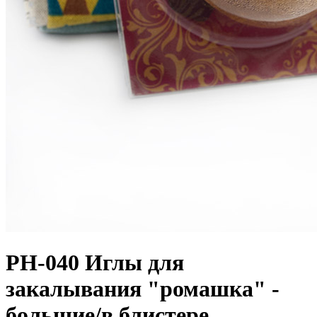
PH-040 Иглы для
закалывания "ромашка" -
большие/в блистере