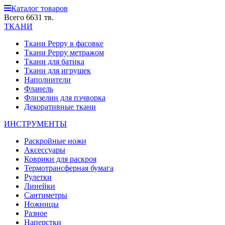
Каталог товаров
Всего 6631 тв.
ТКАНИ
Ткани Peppy в фасовке
Ткани Peppy метражом
Ткани для батика
Ткани для игрушек
Наполнители
Фланель
Флизелин для пэчворка
Декоративные ткани
ИНСТРУМЕНТЫ
Раскройные ножи
Аксессуары
Коврики для раскроя
Термотрансферная бумага
Рулетки
Линейки
Сантиметры
Ножницы
Разное
Наперстки