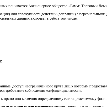
анных понимается Акционерное общество «Гамма Торговый Дом»
рация) или совокупность действий (операций) с персональными
ональных данных включает в себя в том числе:
);
анные, доступ неограниченного круга лиц к которым предоставл
ется требование соблюдения конфиденциальности;
 к прямо или косвенно определенному или определяемому физич
альных данных для распространения -
персональные данные, 