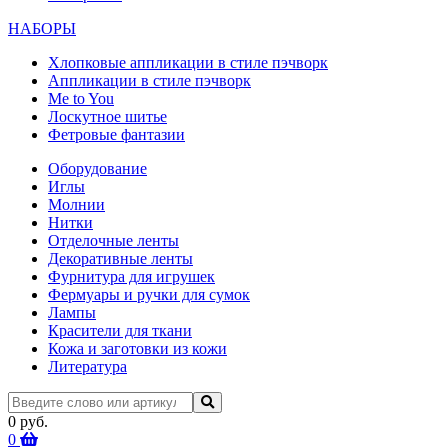
НАБОРЫ
Хлопковые аппликации в стиле пэчворк
Аппликации в стиле пэчворк
Me to You
Лоскутное шитье
Фетровые фантазии
Оборудование
Иглы
Молнии
Нитки
Отделочные ленты
Декоративные ленты
Фурнитура для игрушек
Фермуары и ручки для сумок
Лампы
Красители для ткани
Кожа и заготовки из кожи
Литература
0 руб.
0