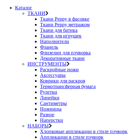
Каталог
ТКАНИ
Ткани Peppy в фасовке
Ткани Peppy метражом
Ткани для батика
Ткани для игрушек
Наполнители
Фланель
Флизелин для пэчворка
Декоративные ткани
ИНСТРУМЕНТЫ
Раскройные ножи
Аксессуары
Коврики для раскроя
Термотрансферная бумага
Рулетки
Линейки
Сантиметры
Ножницы
Разное
Наперстки
НАБОРЫ
Хлопковые аппликации в стиле пэчворк
Аппликации в стиле пэчворк