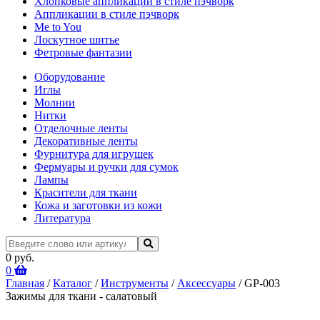
Хлопковые аппликации в стиле пэчворк
Аппликации в стиле пэчворк
Me to You
Лоскутное шитье
Фетровые фантазии
Оборудование
Иглы
Молнии
Нитки
Отделочные ленты
Декоративные ленты
Фурнитура для игрушек
Фермуары и ручки для сумок
Лампы
Красители для ткани
Кожа и заготовки из кожи
Литература
0 руб.
0
Главная
/
Каталог
/
Инструменты
/
Аксессуары
/ GP-003
Зажимы для ткани - салатовый