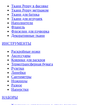
Ткани Peppy в фасовке
Ткани Peppy метражом
Ткани для батика
Ткани для игрушек
Наполнители
Фланель
Флизелин для пэчворка
Декоративные ткани
ИНСТРУМЕНТЫ
Раскройные ножи
Аксессуары
Коврики для раскроя
Термотрансферная бумага
Рулетки
Линейки
Сантиметры
Ножницы
Разное
Наперстки
НАБОРЫ