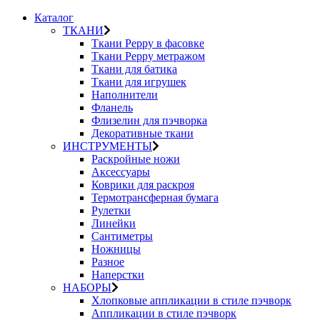
Каталог
ТКАНИ
Ткани Peppy в фасовке
Ткани Peppy метражом
Ткани для батика
Ткани для игрушек
Наполнители
Фланель
Флизелин для пэчворка
Декоративные ткани
ИНСТРУМЕНТЫ
Раскройные ножи
Аксессуары
Коврики для раскроя
Термотрансферная бумага
Рулетки
Линейки
Сантиметры
Ножницы
Разное
Наперстки
НАБОРЫ
Хлопковые аппликации в стиле пэчворк
Аппликации в стиле пэчворк