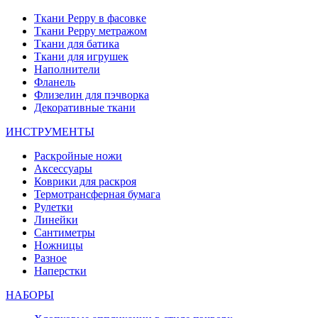
Ткани Peppy в фасовке
Ткани Peppy метражом
Ткани для батика
Ткани для игрушек
Наполнители
Фланель
Флизелин для пэчворка
Декоративные ткани
ИНСТРУМЕНТЫ
Раскройные ножи
Аксессуары
Коврики для раскроя
Термотрансферная бумага
Рулетки
Линейки
Сантиметры
Ножницы
Разное
Наперстки
НАБОРЫ