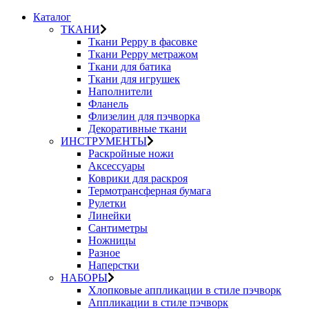
Каталог
ТКАНИ
Ткани Peppy в фасовке
Ткани Peppy метражом
Ткани для батика
Ткани для игрушек
Наполнители
Фланель
Флизелин для пэчворка
Декоративные ткани
ИНСТРУМЕНТЫ
Раскройные ножи
Аксессуары
Коврики для раскроя
Термотрансферная бумага
Рулетки
Линейки
Сантиметры
Ножницы
Разное
Наперстки
НАБОРЫ
Хлопковые аппликации в стиле пэчворк
Аппликации в стиле пэчворк