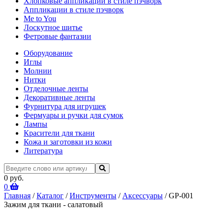
Хлопковые аппликации в стиле пэчворк
Аппликации в стиле пэчворк
Me to You
Лоскутное шитье
Фетровые фантазии
Оборудование
Иглы
Молнии
Нитки
Отделочные ленты
Декоративные ленты
Фурнитура для игрушек
Фермуары и ручки для сумок
Лампы
Красители для ткани
Кожа и заготовки из кожи
Литература
0 руб.
0
Главная
/
Каталог
/
Инструменты
/
Аксессуары
/ GP-001
Зажим для ткани - салатовый