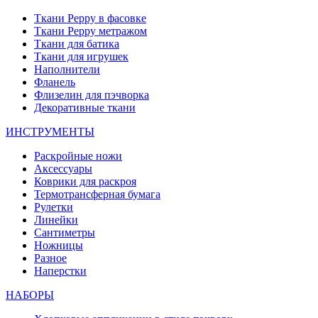
Ткани Peppy в фасовке
Ткани Peppy метражом
Ткани для батика
Ткани для игрушек
Наполнители
Фланель
Флизелин для пэчворка
Декоративные ткани
ИНСТРУМЕНТЫ
Раскройные ножи
Аксессуары
Коврики для раскроя
Термотрансферная бумага
Рулетки
Линейки
Сантиметры
Ножницы
Разное
Наперстки
НАБОРЫ