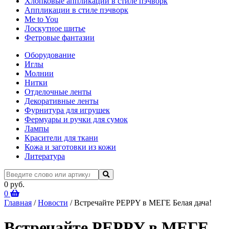
Хлопковые аппликации в стиле пэчворк
Аппликации в стиле пэчворк
Me to You
Лоскутное шитье
Фетровые фантазии
Оборудование
Иглы
Молнии
Нитки
Отделочные ленты
Декоративные ленты
Фурнитура для игрушек
Фермуары и ручки для сумок
Лампы
Красители для ткани
Кожа и заготовки из кожи
Литература
0 руб.
0
Главная
/
Новости
/ Встречайте PEPPY в МЕГЕ Белая дача!
Встречайте PEPPY в МЕГЕ