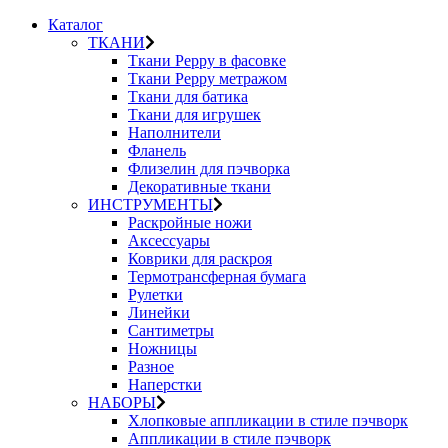
Каталог
ТКАНИ
Ткани Peppy в фасовке
Ткани Peppy метражом
Ткани для батика
Ткани для игрушек
Наполнители
Фланель
Флизелин для пэчворка
Декоративные ткани
ИНСТРУМЕНТЫ
Раскройные ножи
Аксессуары
Коврики для раскроя
Термотрансферная бумага
Рулетки
Линейки
Сантиметры
Ножницы
Разное
Наперстки
НАБОРЫ
Хлопковые аппликации в стиле пэчворк
Аппликации в стиле пэчворк