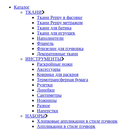
Каталог
ТКАНИ
Ткани Peppy в фасовке
Ткани Peppy метражом
Ткани для батика
Ткани для игрушек
Наполнители
Фланель
Флизелин для пэчворка
Декоративные ткани
ИНСТРУМЕНТЫ
Раскройные ножи
Аксессуары
Коврики для раскроя
Термотрансферная бумага
Рулетки
Линейки
Сантиметры
Ножницы
Разное
Наперстки
НАБОРЫ
Хлопковые аппликации в стиле пэчворк
Аппликации в стиле пэчворк