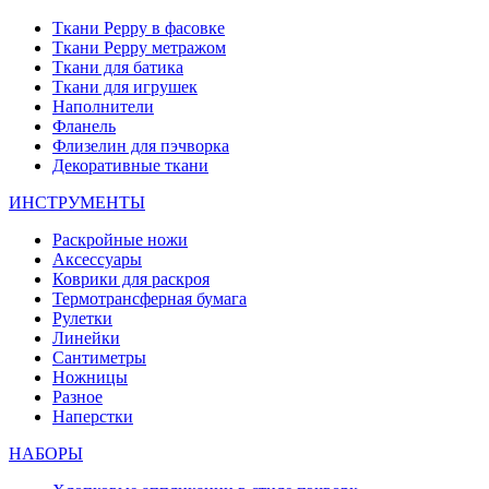
Ткани Peppy в фасовке
Ткани Peppy метражом
Ткани для батика
Ткани для игрушек
Наполнители
Фланель
Флизелин для пэчворка
Декоративные ткани
ИНСТРУМЕНТЫ
Раскройные ножи
Аксессуары
Коврики для раскроя
Термотрансферная бумага
Рулетки
Линейки
Сантиметры
Ножницы
Разное
Наперстки
НАБОРЫ