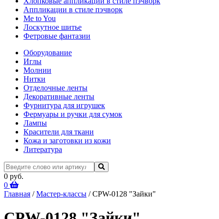
Хлопковые аппликации в стиле пэчворк
Аппликации в стиле пэчворк
Me to You
Лоскутное шитье
Фетровые фантазии
Оборудование
Иглы
Молнии
Нитки
Отделочные ленты
Декоративные ленты
Фурнитура для игрушек
Фермуары и ручки для сумок
Лампы
Красители для ткани
Кожа и заготовки из кожи
Литература
0 руб.
0
Главная
/
Мастер-классы
/ CPW-0128 "Зайки"
CPW-0128 "Зайки"