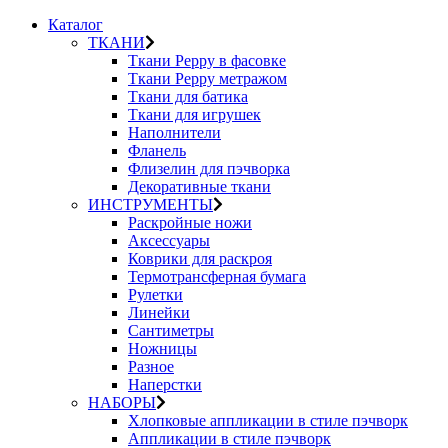
Каталог
ТКАНИ
Ткани Peppy в фасовке
Ткани Peppy метражом
Ткани для батика
Ткани для игрушек
Наполнители
Фланель
Флизелин для пэчворка
Декоративные ткани
ИНСТРУМЕНТЫ
Раскройные ножи
Аксессуары
Коврики для раскроя
Термотрансферная бумага
Рулетки
Линейки
Сантиметры
Ножницы
Разное
Наперстки
НАБОРЫ
Хлопковые аппликации в стиле пэчворк
Аппликации в стиле пэчворк