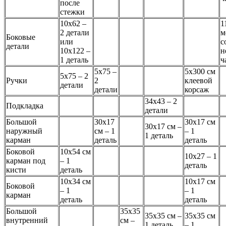
после
стежки
10х62 –
1
2 детали
м
Боковые
или
с
детали
10х122 –
н
1 деталь
ч
5х75 –
5х300 см
5х75 – 2
Ручки
2
клеевой
детали
детали
корсаж
34х43 – 2
Подкладка
детали
Большой
30х17
30х17 см
30х17 см –
наружный
см – 1
– 1
1 деталь
карман
деталь
деталь
Боковой
10х54 см
10х27 – 1
карман под
– 1
деталь
кисти
деталь
10х34 см
10х17 см
Боковой
– 1
– 1
карман
деталь
деталь
Большой
35х35
35х35 см –
35х35 см
внутренний
см –
1 деталь
– 1