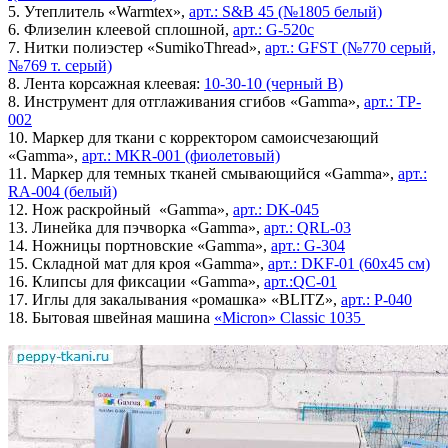
5. Утеплитель «Warmtex»,
арт.: S&B 45 (№1805 белый)
6. Флизелин клеевой сплошной,
арт.: G-520с
7. Нитки полиэстер «SumikoThread»,
арт.: GFST (№770 серый,
№769 т. серый)
8. Лента корсажная клеевая:
10-30-10 (черный B)
8. Инструмент для отглаживания сгибов «Gamma»,
арт.: TP-
002
10. Маркер для ткани с корректором самоисчезающий
«Gamma»,
арт.: MKR-001 (фиолетовый)
11. Маркер для темных тканей смывающийся «Gamma»,
арт.:
RA-004 (белый)
12. Нож раскройный «Gamma»,
арт.: DK-045
13. Линейка для пэчворка «Gamma»,
арт.: QRL-03
14. Ножницы портновские «Gamma»,
арт.: G-304
15. Складной мат для кроя «Gamma»,
арт.: DKF-01 (60x45 см)
16. Клипсы для фиксации «Gamma»,
арт.:QC-01
17. Иглы для закалывания «ромашка» «BLITZ»,
арт.: P-040
18. Бытовая швейная машина
«Micron» Classic 1035