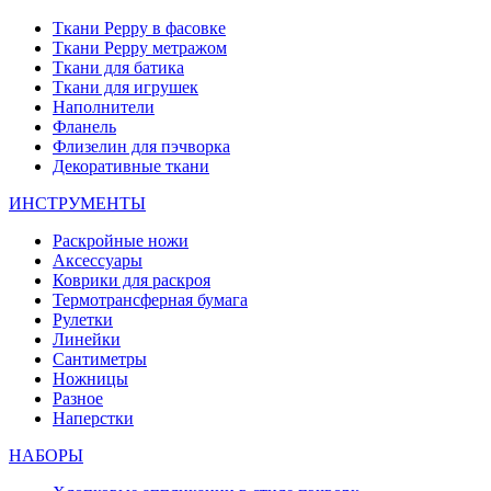
Ткани Peppy в фасовке
Ткани Peppy метражом
Ткани для батика
Ткани для игрушек
Наполнители
Фланель
Флизелин для пэчворка
Декоративные ткани
ИНСТРУМЕНТЫ
Раскройные ножи
Аксессуары
Коврики для раскроя
Термотрансферная бумага
Рулетки
Линейки
Сантиметры
Ножницы
Разное
Наперстки
НАБОРЫ