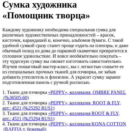
Сумка художника
«Помощник творца»
Каждому художнику необходима специальная сумка для
различных художественных принадлежностей – красок,
кисточек, карандашей и, конечно, альбомов бумаги. С такой
удобной сумкой сразу станет проще ездить на пленэры, и даже
обычный поход из дома до парковой скамеечки превратится в
сплошное удовольствие. И вовсе необязательно покупать –
эту чудесную сумку вы сможет изготовить самостоятельно.
Изучив пошаговый мастер-класс, вы с легкостью сошьете ее
из специальных прочных тканей для пэчворка, не забыв
добавить утеплитель и флизелин. А украсит сумку заранее
подготовленная панель с ручной росписью.
1. Ткани для пэчворка
«PEPPY», коллекция OMBRE PANEL
(№36505-60)
2. Ткани для пэчворка
«PEPPY», коллекция ROOT & FLY,
арт.: 4521 (№25292 RUS1)
3. Ткани для пэчворка
«PEPPY», коллекция ROOT & FLY,
арт.: 4521 (№25294 RUS1)
4. Ткани для пэчворка
«PEPPY», коллекция KONA COTTON
(RAFFIA т. бежевый)