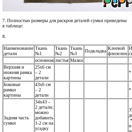
7. Полностью размеры для раскроя деталей сумки приведены
в таблице:
8.
Наименование
Ткань
Ткань
Ткань
Клеевой
Н
Подкладка
детали
№1
№2
№3
флизелин
с
основная
листья
Мазки
Верхняя и
25х6 см
нижняя рамка
– 2
*
картины
детали
Боковые
43х6 см
рамки
– 2
*
картины
детали
34х43 –
2 детали;
3
можно
д
Задняя часть
добавить
*
сумки
1-2 см на
и
усадку
ч