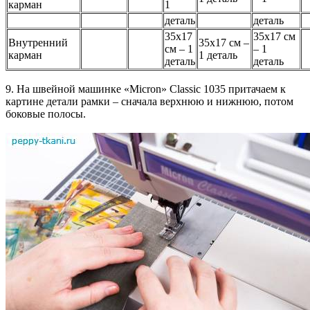
карман
1
деталь
деталь
35х17
35х17 см
Внутренний
35х17 см –
см – 1
– 1
карман
1 деталь
деталь
деталь
9. На швейной машинке «Micron» Classic 1035 притачаем к
картине детали рамки – сначала верхнюю и нижнюю, потом
боковые полосы.