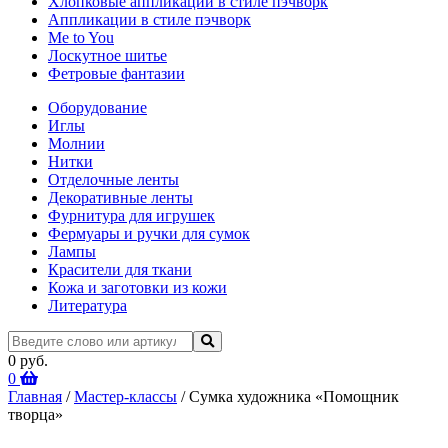
Хлопковые аппликации в стиле пэчворк
Аппликации в стиле пэчворк
Me to You
Лоскутное шитье
Фетровые фантазии
Оборудование
Иглы
Молнии
Нитки
Отделочные ленты
Декоративные ленты
Фурнитура для игрушек
Фермуары и ручки для сумок
Лампы
Красители для ткани
Кожа и заготовки из кожи
Литература
0 руб.
0
Главная
/
Мастер-классы
/ Сумка художника «Помощник
творца»