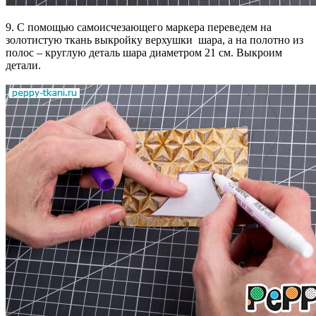
9. С помощью самоисчезающего маркера переведем на
золотистую ткань выкройку верхушки шара, а на полотно из
полос – круглую деталь шара диаметром 21 см. Выкроим
детали.