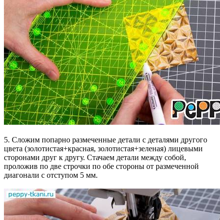
5. Сложим попарно размеченные детали с деталями другого
цвета (золотистая+красная, золотистая+зеленая) лицевыми
сторонами друг к другу. Стачаем детали между собой,
проложив по две строчки по обе стороны от размеченной
диагонали с отступом 5 мм.