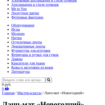
Хлопковые аппликации в стиле пэчворк
Аппликации в стиле пэчворк
Me to You
Лоскутное шитье
Фетровые фантазии
Оборудование
Иглы
Молнии
Нитки
Отделочные ленты
Декоративные ленты
Фурнитура для игрушек
Фермуары и ручки для сумок
Лампы
Красители для ткани
Кожа и заготовки из кожи
Литература
0 руб.
0
Главная
/
Мастер-классы
/ Ланч-мат «Новогодний»
Ланч-мат «Новогодний»