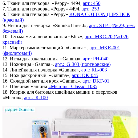
6.
Ткани для пэчворка «Peppy» 4494,
арт.: 450
7.
Ткани для пэчворка «Peppy» 4494,
арт.: 253
8.
Ткани для пэчворка «Peppy»
KONA COTTON (LIPSTICK
(красный)
9.
Нитки для пэчворка «SumikoThread»,
арт.: STP1 (№ 29, тем.
бежевый)
10. Тесьма металлизированная «Blitz»,
арт.: MRC-20 (№ 026
красный)
11.
Маркер самоисчезающий «Gamma» ,
арт.: MKR-001
(фиолетовый)
12.
Иглы для закалывания «Gamma»,
арт.: PH-040
13.
Ножницы «Gamma»,
арт.: G-303 (портновские)
14.
Линейка для пэчворка «Gamma»,
арт.: RL-003
15.
Нож раскройный «Gamma»,
арт.: DK-045
16.
Складной мат для кроя «Gamma»,
арт.: DKF-01
17.
Швейная машина
«Micron» Classic 1035
18.
Коврик для бытовых швейных машин и оверлоков
«Micron»,
арт.: К-100