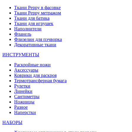
Ткани Peppy в фасовке
Ткани Peppy метражом
Ткани для батика
Ткани для игрушек
Наполнители
Фланель
Флизелин для пэчворка
Декоративные ткани
ИНСТРУМЕНТЫ
Раскройные ножи
Аксессуары
Коврики для раскроя
Термотрансферная бумага
Рулетки
Линейки
Сантиметры
Ножницы
Разное
Наперстки
НАБОРЫ