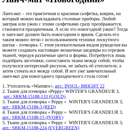
Ланч-мат – это практичная и красивая салфетка, коврик, на
который можно выкладывать столовые приборы. Любой
завтрак или ужин с этими салфетками сразу преображается,
становится праздничным. А если это новогодний ужин? Тогда
и ланч-мат должен быть новогодним и ярким. Сделать его
таким можно легко с использованием техники лоскутного
шитья – пэчворка. С этим увлекательным видом рукоделия вы
можете создавать настоящие мозаичные шедевры из отрезков
тканей, чередуя различные цвета и формы. Потребуется лишь
подобрать заготовки, сопоставить ткани между собой, чтобы
получился интересный рисунок, не забыть об утеплителе, а
затем стачать все между собой. И вот уже замечательный
ланч-мат для новогоднего праздничного стола готов!
1.
Утеплитель «Warmtex»,
арт.: INSUL- BRIGHT 22
2.
Ткани для пэчворка «Peppy» WINTER'S GRANDEUR 3,
арт.: SRKM-15188-133 (GOLD)
3.
Ткани для пэчворка « Peppy » WINTER'S GRANDEUR 3,
арт.: SRKM-15188-3 (RED)
4.
Ткани для пэчворка « Peppy » WINTER'S GRANDEUR 3,
арт.: SRKM-15188-15 (IVORY)
5.
Ткани для пэчворка « Peppy » WINTER'S GRANDEUR 3,
арт.: SRKM-15188-224 (EVERGREEN)