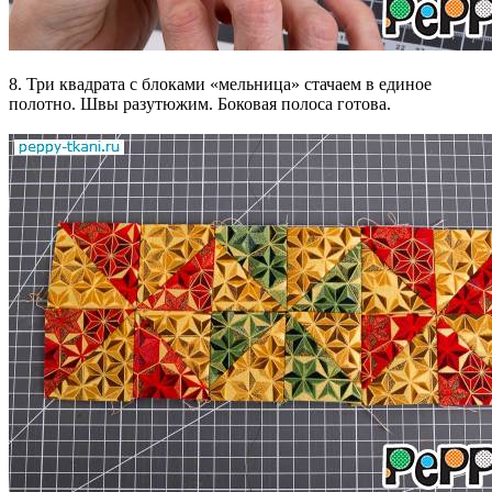
8. Три квадрата с блоками «мельница» стачаем в единое
полотно. Швы разутюжим. Боковая полоса готова.