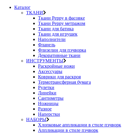
Каталог
ТКАНИ
Ткани Peppy в фасовке
Ткани Peppy метражом
Ткани для батика
Ткани для игрушек
Наполнители
Фланель
Флизелин для пэчворка
Декоративные ткани
ИНСТРУМЕНТЫ
Раскройные ножи
Аксессуары
Коврики для раскроя
Термотрансферная бумага
Рулетки
Линейки
Сантиметры
Ножницы
Разное
Наперстки
НАБОРЫ
Хлопковые аппликации в стиле пэчворк
Аппликации в стиле пэчворк