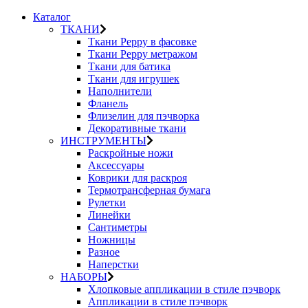
Каталог
ТКАНИ
Ткани Peppy в фасовке
Ткани Peppy метражом
Ткани для батика
Ткани для игрушек
Наполнители
Фланель
Флизелин для пэчворка
Декоративные ткани
ИНСТРУМЕНТЫ
Раскройные ножи
Аксессуары
Коврики для раскроя
Термотрансферная бумага
Рулетки
Линейки
Сантиметры
Ножницы
Разное
Наперстки
НАБОРЫ
Хлопковые аппликации в стиле пэчворк
Аппликации в стиле пэчворк