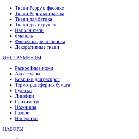
Ткани Peppy в фасовке
Ткани Peppy метражом
Ткани для батика
Ткани для игрушек
Наполнители
Фланель
Флизелин для пэчворка
Декоративные ткани
ИНСТРУМЕНТЫ
Раскройные ножи
Аксессуары
Коврики для раскроя
Термотрансферная бумага
Рулетки
Линейки
Сантиметры
Ножницы
Разное
Наперстки
НАБОРЫ