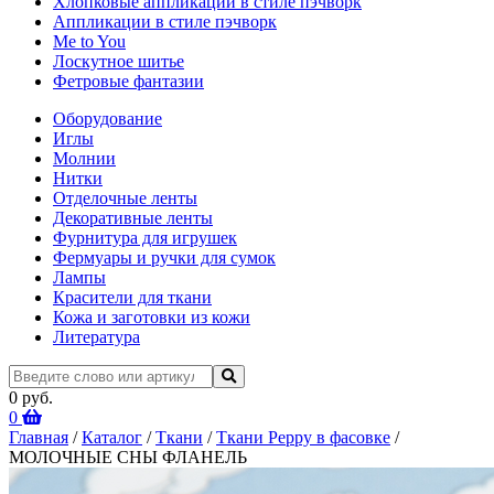
Хлопковые аппликации в стиле пэчворк
Аппликации в стиле пэчворк
Me to You
Лоскутное шитье
Фетровые фантазии
Оборудование
Иглы
Молнии
Нитки
Отделочные ленты
Декоративные ленты
Фурнитура для игрушек
Фермуары и ручки для сумок
Лампы
Красители для ткани
Кожа и заготовки из кожи
Литература
0 руб.
0
Главная
/
Каталог
/
Ткани
/
Ткани Peppy в фасовке
/
МОЛОЧНЫЕ СНЫ ФЛАНЕЛЬ