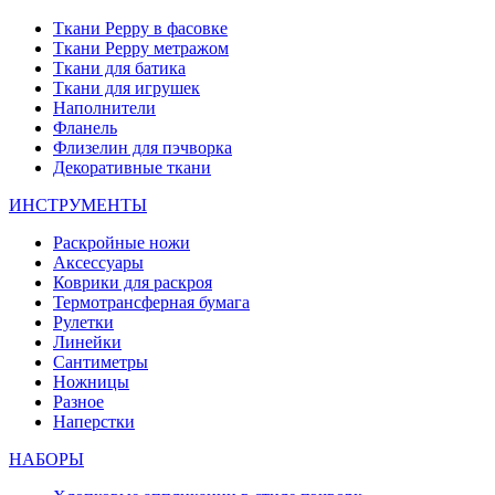
Ткани Peppy в фасовке
Ткани Peppy метражом
Ткани для батика
Ткани для игрушек
Наполнители
Фланель
Флизелин для пэчворка
Декоративные ткани
ИНСТРУМЕНТЫ
Раскройные ножи
Аксессуары
Коврики для раскроя
Термотрансферная бумага
Рулетки
Линейки
Сантиметры
Ножницы
Разное
Наперстки
НАБОРЫ