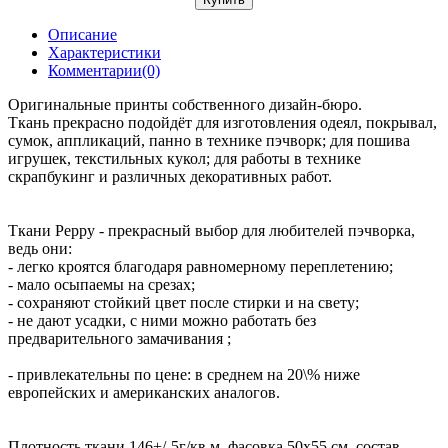
Описание
Характеристики
Комментарии(0)
Оригинальные принты собственного дизайн-бюро.
Ткань прекрасно подойдёт для изготовления одеял, покрывал,
сумок, аппликаций, панно в технике пэчворк; для пошива
игрушек, текстильных кукол; для работы в технике
скрапбукинг и различных декоративных работ.
Ткани Peppy - прекрасный выбор для любителей пэчворка,
ведь они:
- легко кроятся благодаря равномерному переплетению;
- мало осыпаемы на срезах;
- сохраняют стойкий цвет после стирки и на свету;
- не дают усадки, с ними можно работать без
предварительного замачивания ;
- привлекательны по цене: в среднем на 20\% ниже
европейских и американских аналогов.
Плотность ткани 146+/-5г/кв.м, фасовка 50х55 см, состав