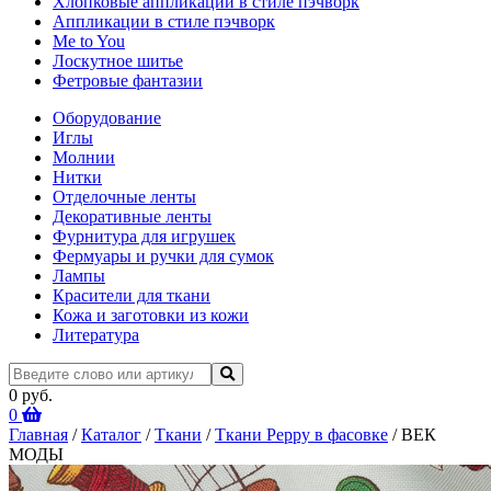
Хлопковые аппликации в стиле пэчворк
Аппликации в стиле пэчворк
Me to You
Лоскутное шитье
Фетровые фантазии
Оборудование
Иглы
Молнии
Нитки
Отделочные ленты
Декоративные ленты
Фурнитура для игрушек
Фермуары и ручки для сумок
Лампы
Красители для ткани
Кожа и заготовки из кожи
Литература
0 руб.
0
Главная
/
Каталог
/
Ткани
/
Ткани Peppy в фасовке
/ ВЕК
МОДЫ