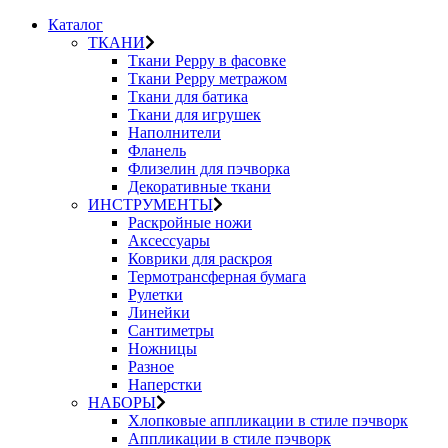
Каталог
ТКАНИ
Ткани Peppy в фасовке
Ткани Peppy метражом
Ткани для батика
Ткани для игрушек
Наполнители
Фланель
Флизелин для пэчворка
Декоративные ткани
ИНСТРУМЕНТЫ
Раскройные ножи
Аксессуары
Коврики для раскроя
Термотрансферная бумага
Рулетки
Линейки
Сантиметры
Ножницы
Разное
Наперстки
НАБОРЫ
Хлопковые аппликации в стиле пэчворк
Аппликации в стиле пэчворк